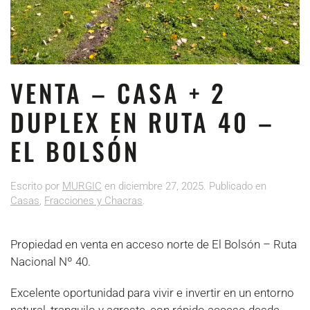
VENTA – CASA + 2
DUPLEX EN RUTA 40 –
EL BOLSÓN
Escrito por
MURGIC
en
diciembre 27, 2025
. Publicado en
Casas
,
Fracciones y Chacras
.
Propiedad en venta en acceso norte de El Bolsón – Ruta
Nacional Nº 40.
Excelente oportunidad para vivir e invertir en un entorno