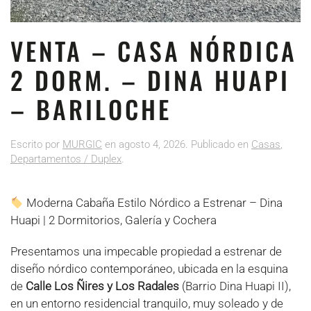
VENTA – CASA NÓRDICA
2 DORM. – DINA HUAPI
– BARILOCHE
Escrito por
MURGIC
en
agosto 4, 2026
. Publicado en
Casas
,
Departamentos / Duplex
.
Moderna Cabaña Estilo Nórdico a Estrenar – Dina
Huapi | 2 Dormitorios, Galería y Cochera
Presentamos una impecable propiedad a estrenar de
diseño nórdico contemporáneo, ubicada en la esquina
de
Calle Los Ñires y Los Radales
(Barrio Dina Huapi II),
en un entorno residencial tranquilo, muy soleado y de