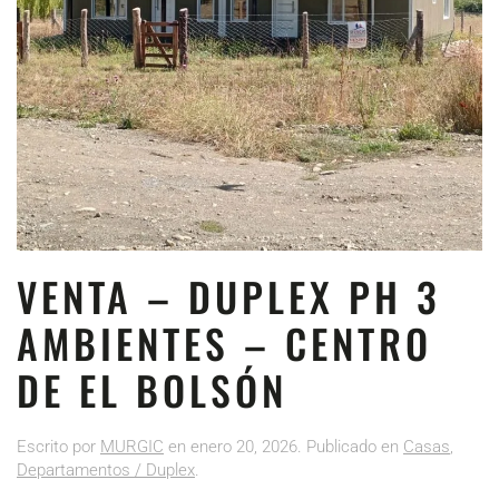
VENTA – DUPLEX PH 3
AMBIENTES – CENTRO
DE EL BOLSÓN
Escrito por
MURGIC
en
enero 20, 2026
. Publicado en
Casas
,
Departamentos / Duplex
.