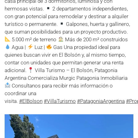
casa principal de 3 dormitorios, luminosa y con
hermosas vistas.
2 departamentos independientes,
con gran potencial para remodelar y destinar a alquiler
turístico o permanente.
Galpones, huerta y gallinero,
que suman posibilidades para un proyecto productivo.
5.000 m² de terreno
Más de 200 m² construidos
Agua |
Luz |
Gas Una propiedad ideal para
quienes buscan vivir en El Bolsón y, al mismo tiempo,
contar con unidades que permitan generar una renta
adicional.
Villa Turismo – El Bolsón, Patagonia
Argentina Comercializa Murgic Patagonia Inmobiliaria
Consultanos para recibir más información o
coordinar una
visita.
#ElBolson
#VillaTurismo
#PatagoniaArgentina
#Pro