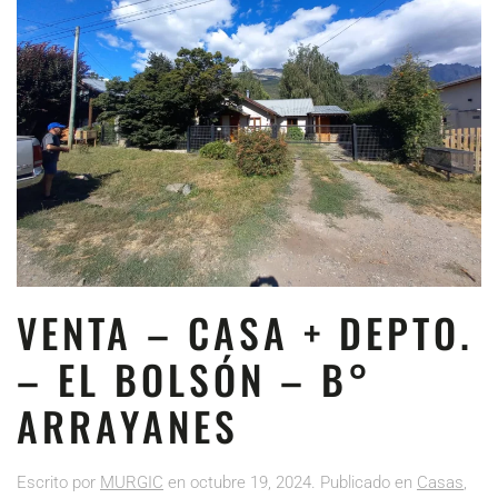
VENTA – CASA + DEPTO.
– EL BOLSÓN – B°
ARRAYANES
Escrito por
MURGIC
en
octubre 19, 2024
. Publicado en
Casas
,