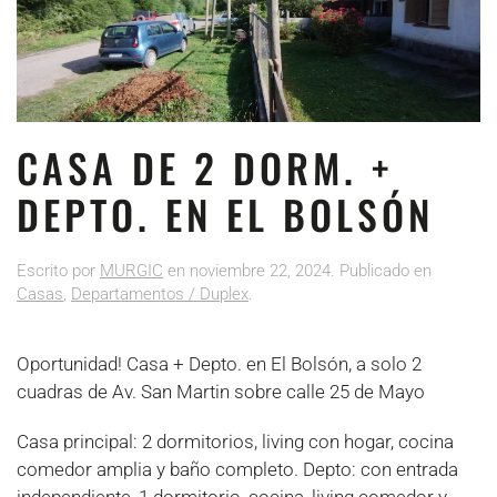
CASA DE 2 DORM. +
DEPTO. EN EL BOLSÓN
Escrito por
MURGIC
en
noviembre 22, 2024
. Publicado en
Casas
,
Departamentos / Duplex
.
Oportunidad! Casa + Depto. en El Bolsón, a solo 2
cuadras de Av. San Martin sobre calle 25 de Mayo
Casa principal: 2 dormitorios, living con hogar, cocina
comedor amplia y baño completo. Depto: con entrada
independiente, 1 dormitorio, cocina, living comedor y